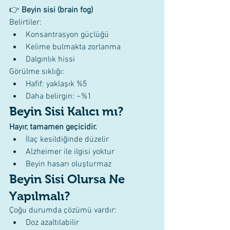
👉 
Beyin sisi (brain fog)
Belirtiler:
Konsantrasyon güçlüğü
Kelime bulmakta zorlanma
Dalgınlık hissi
Görülme sıklığı:
Hafif: yaklaşık %5
Daha belirgin: ~%1
Beyin Sisi Kalıcı mı?
Hayır, tamamen geçicidir.
İlaç kesildiğinde düzelir
Alzheimer ile ilgisi yoktur
Beyin hasarı oluşturmaz
Beyin Sisi Olursa Ne 
Yapılmalı?
Çoğu durumda çözümü vardır:
Doz azaltılabilir