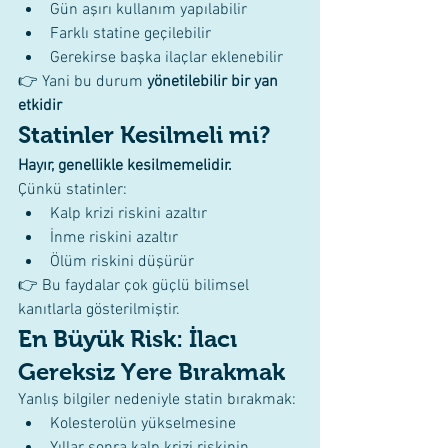
Gün aşırı kullanım yapılabilir
Farklı statine geçilebilir
Gerekirse başka ilaçlar eklenebilir
👉 Yani bu durum 
yönetilebilir bir yan 
etkidir
Statinler Kesilmeli mi?
Hayır, genellikle kesilmemelidir.
Çünkü statinler:
Kalp krizi riskini azaltır
İnme riskini azaltır
Ölüm riskini düşürür
👉 Bu faydalar çok güçlü bilimsel 
kanıtlarla gösterilmiştir.
En Büyük Risk: İlacı 
Gereksiz Yere Bırakmak
Yanlış bilgiler nedeniyle statin bırakmak:
Kolesterolün yükselmesine
Yıllar sonra kalp krizi riskinin 