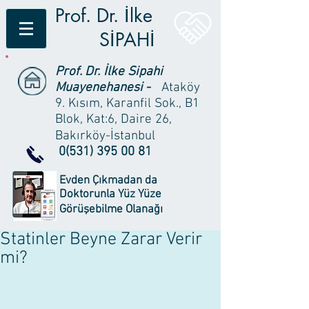
Prof. Dr. İlke
SİPAHİ
Prof. Dr. İlke Sipahi
Muayenehanesi
-
Ataköy
9. Kısım, Karanfil Sok., B1
Blok, Kat:6, Daire 26,
Bakırköy-İstanbul
0(531) 395 00 81
Evden Çıkmadan da
Doktorunla Yüz Yüze
Görüşebilme Olanağı
Statinler Beyne Zarar Verir
mi?