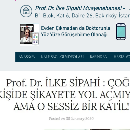
Prof. Dr. İlke Sipahi Muayenehanesi
-
B1 Blok, Kat:6, Daire 26, Bakırköy-İst
Evden Çıkmadan da Doktorunla
Yüz Yüze Görüşebilme Olanağı
ANASAYFA
KALP SAĞLIĞI VİDEOLARI
BASINDAN
HASTA Y