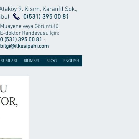
Ataköy 9. Kısım, Karanfil Sok.,
anbul
0(531) 395 00 81
Muayene veya Görüntülü
E-doktor Randevusu İçin:
0 (531) 395 00 81
-
bilgi@ilkesipahi.com
ORUMLARI
BİLİMSEL
BLOG
ENGLISH